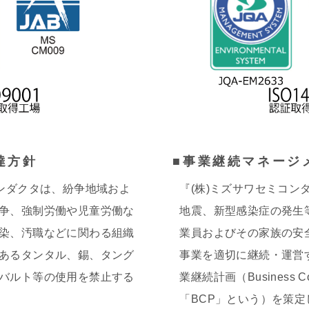
達方針
■事業継続マネージ
コンダクタは、紛争地域およ
『(株)ミズサワセミコン
争、強制労働や児童労働な
地震、新型感染症の発生
染、汚職などに関わる組織
業員およびその家族の安
あるタンタル、錫、タング
事業を適切に継続・運営
バルト等の使用を禁止する
業継続計画（Business Con
「BCP」という）を策