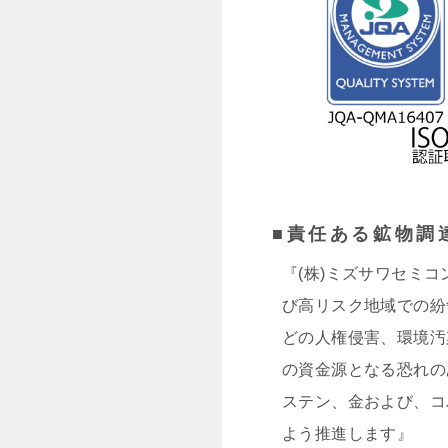
■責任ある鉱物調
『(株)ミズサワセミ
び高リスク地域での紛
どの人権侵害、環境汚
の資金源となる恐れの
ステン、金および、コ
よう推進します』