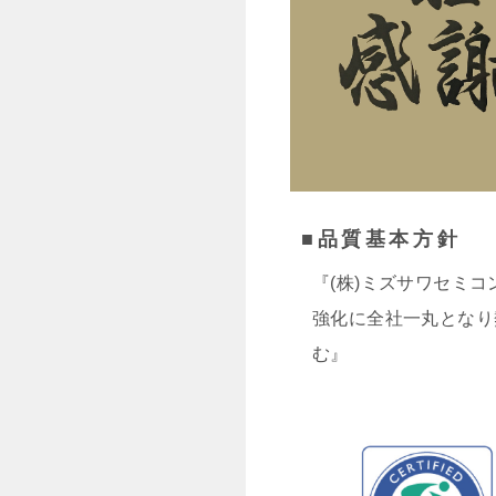
■品質基本方針
『(株)ミズサワセミ
強化に全社一丸となり
む』